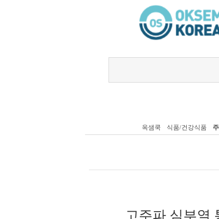
옥샘쿡
식품/건강식품
주
고주파 심부열 