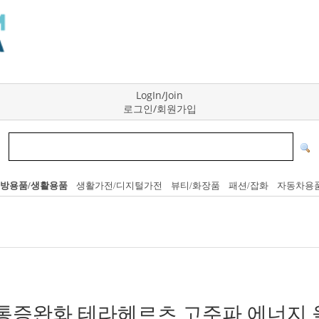
LogIn/Join
로그인/회원가입
방용품/생활용품
생활가전/디지털가전
뷰티/화장품
패션/잡화
자동차용
통증완화 테라헤르츠 고주파 에너지