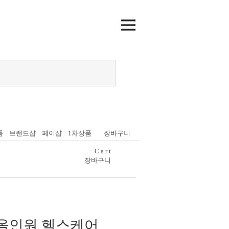
품
브랜드샵
페이샵
1차상품
장바구니
C a r t
장바구니
 올인원 헬스케어