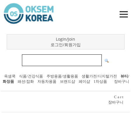
LogIn/Join
로그인/회원가입
옥샘쿡
식품/건강식품
주방용품/생활용품
생활가전/디지털가전
뷰티/
화장품
패션/잡화
자동차용품
브랜드샵
페이샵
1차상품
장바구니
C a r t
장바구니