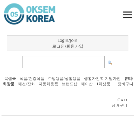
LogIn/Join
로그인/회원가입
옥샘쿡
식품/건강식품
주방용품/생활용품
생활가전/디지털가전
뷰티/
화장품
패션/잡화
자동차용품
브랜드샵
페이샵
1차상품
장바구니
C a r t
장바구니