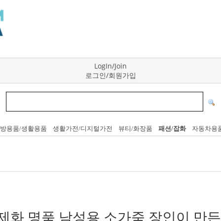
LogIn/Join
로그인/회원가입
방용품/생활용품
생활가전/디지털가전
뷰티/화장품
패션/잡화
자동차용
제화 명품 남성용 소가죽 장인이 만든