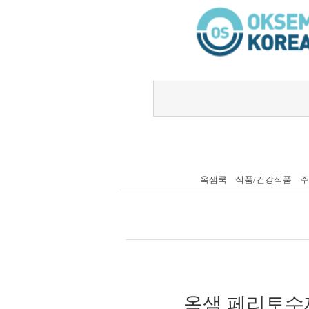
옥샘쿡
식품/건강식품
주
옥샘 페리토수