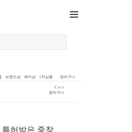
품
브랜드샵
페이샵
1차상품
장바구니
C a r t
장바구니
 특허받은 중창