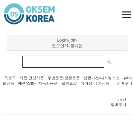
LogIn/Join
로그인/회원가입
옥샘쿡
식품/건강식품
주방용품/생활용품
생활가전/디지털가전
뷰티/
화장품
패션/잡화
자동차용품
브랜드샵
페이샵
1차상품
장바구니
C a r t
장바구니