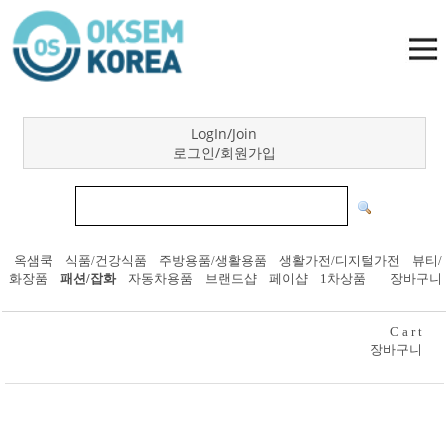
LogIn/Join
로그인/회원가입
옥샘쿡
식품/건강식품
주방용품/생활용품
생활가전/디지털가전
뷰티/
화장품
패션/잡화
자동차용품
브랜드샵
페이샵
1차상품
장바구니
C a r t
장바구니