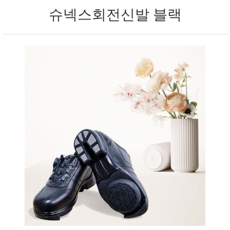
슈넥스회전신발 블랙